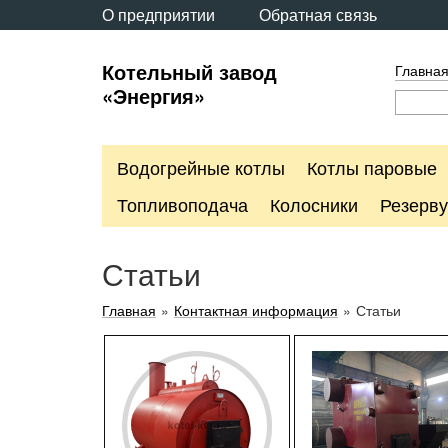
О предприятии
Обратная связь
Котельный завод
Главна
«Энергия»
Водогрейные котлы
Котлы паровые
Топливоподача
Колосники
Резерв
Статьи
Главная
»
Контактная информация
»
Статьи