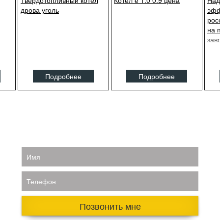
Твердотопливный котел
Котел е 1.0 0.9 цена
Над
дрова уголь
эфф
рос
на 
зав
Подробнее
Подробнее
Имя
Телефон
Позвонить мне