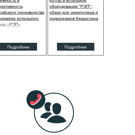
ёжность и
Котлы и котельное
ективность
оборудование "РЭП":
сийского производства
обзор для энергетиков и
примере котельного
подрядчиков Казахстана
ода «РЭП»
Подробнее
Подробнее