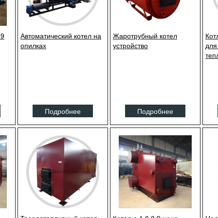
.9
Автоматический котел на
Жаротрубный котел
Кот
опилках
устройство
для
теп
Подробнее
Подробнее