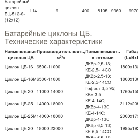
Батарейный
циклон
114
6
400
8105
9360
697
БЦ-512-6-
(12x12)
Батарейные циклоны ЦБ.
Технические характеристики
Наименование
Производительность,
Применяемость
Габа
3
циклона ЦБ
м
/ч
с котлами
(LxBx
ДКВр-2,5-13;
Циклон ЦБ-16
6500-11000
1800x13
КЕ-2,5-14СО
ДКВр-2,5-13;
Циклон ЦБ-16М
6500-11000
1800x13
КЕ-2,5-14СО
Гефест-3,5-95;
Циклон ЦБ-20
11000-14000
1760х15
КВм 3,5
КЕ-4-14С;
Циклон ЦБ-25
14000-18000
3112x20
ДКВр-4-13С
КЕ-4-14С;
Циклон ЦБ-25М
14000-18000
2000x17
ДКВр-4-13С
ДКВр-6,5-13;
Циклон ЦБ-30
18000-23000
1995х19
КЕ-6,5-14СО
ДКВр-6,5-13;