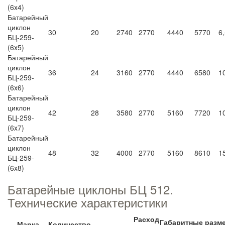
(6x4)
Батарейный
циклон
30
20
2740
2770
4440
5770
6,
БЦ-259-
(6x5)
Батарейный
циклон
36
24
3160
2770
4440
6580
10
БЦ-259-
(6x6)
Батарейный
циклон
42
28
3580
2770
5160
7720
10
БЦ-259-
(6x7)
Батарейный
циклон
48
32
4000
2770
5160
8610
15
БЦ-259-
(6x8)
Батарейные циклоны БЦ 512.
Технические характеристики
Расход
Габаритные разм
Марка
Количество