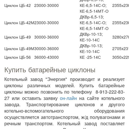
Циклон ЦБ-42
23000-30000
КЕ-6,5-14С-О;
2355х23
КЕ-6,5-14МТ-О
ДКВр-6,5-13;
Циклон ЦБ-42М
23000-30000
КЕ-6,5-14С-О;
2355x23
КЕ-6,5-14МТ-О
ДКВр-10-13;
Циклон ЦБ-49
30000-36000
3280x27
КЕ-10-14С
ДКВр-10-13;
Циклон ЦБ-49М
30000-36000
2705x23
КЕ-10-14С
Циклон ЦБ-56
36000-43000
КЕ -25-14С
3050х22
Купить батарейные циклоны
Котельный завод "Энергия" производит и реализует
циклоны различных моделей. Купить батарейные
циклоны можно позвонить по телефону 8-913-222-83-
27 или оставить заявку
он-лайн
на сайте котельного
завода. Транспортирование циклонов и другого
котельно-вспомогательного оборудования
осуществляется автотранспортом, ж/д полувагонами и
речным транспортом. Котельный завод поставляет