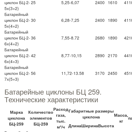
циклон БЦ-2-
25
5,25-6,07
2400
1610
411
5х(3+2)
Батарейный
циклон БЦ-2-
30
6,28-7,25
2400
1890
411
5х(4+2)
Батарейный
циклон БЦ-2-
36
7,55-8.72
2680
1890
421
6х(4+2)
Батарейный
циклон БЦ-2-
42
8,77-10,15
2890
2170
441
6х(4+3)
Батарейный
циклон БЦ-2-
56
11,72-13.58
3170
2450
451
7х(5+3)
Батарейные циклоны БЦ 259.
Технические характеристики
Расход
Габаритные размеры
Марка
Количество
газа,
Масса,
циклона
циклона
элементов
п
тыс.
кг
БЦ-259
БЦ-259
Длина
Ширина
Высота
м³/ч