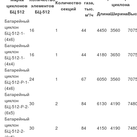
Количество
газа,
циклона
циклонов
элементов
секций
тыс.
БЦ 512
БЦ-512
Длина
Ширина
Выс
м³/ч
Батарейный
циклон
16
1
44
4450
3560
707
БЦ-512-1-
(4x6)
Батарейный
циклон
16
1
44
4180
3650
707
БЦ-512-1-
(4x4)
Батарейный
циклон
24
1
67
6050
3560
707
БЦ-512-Р-1-
(4x6)
Батарейный
циклон
30
2
84
6130
4190
748
БЦ-512-Р-2-
(6x5)
Батарейный
циклон
30
2
84
4150
4190
748
БЦ-512-2-