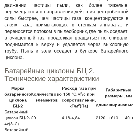
движении частицы пыли, как более тяжелые,
перемещаются в направлении действия центробежной
силы быстрее, чем частицы газа, концентрируются в
слоях газа, примыкающих к стенкам аппарата, и
переносятся потоком в пылесборник, где пыль оседает,
а очищенный газ, продолжая вращаться по спирали,
поднимается к верху и удаляется через выхлопную
трубу. Пыль и зола оседает в бункере батарейного
циклона.
Батарейные циклоны БЦ 2.
Технические характеристики
Марка
Расход газа при
Габаритные
3
батарейного
Количествово
150 °С,м
/с при
размеры, мм
циклона
элементов
сопротивлении,
длина
ширина
выс
2
БЦ-2
кГ/м
(Па)
Батарейный
циклон БЦ-2-
20
4,18-4,84
2120
1610
401
4х(3+2)
Батарейный