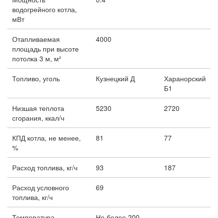
водогрейного котла,
мВт
Отапливаемая
4000
площадь при высоте
потолка 3 м, м²
Топливо, уголь
Кузнецкий Д
Харанорский
Б1
Низшая теплота
5230
2720
сгорания, ккал/ч
КПД котла, не менее,
81
77
%
Расход топлива, кг/ч
93
187
Расход условного
69
топлива, кг/ч
Температура
Не более 200