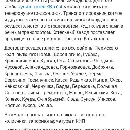
водогрейные котлы различных моделей. Для того
чтобы
купить котел КВр 0.4
можно позвонить по
телефону 8-913-222-83-27. Транспортирование котлов
и другого котельно-вспомогательного оборудования
осуществляется автотранспортом, ж/д полувагонами и
речным транспортом. Котельный завод поставляет
продукцию во все регионы России и Казахстана.
Доставка осуществляется во все районы Пермского
края, включая: Пермь, Верещагино, Губаха,
Красновишерск, Кунгур, Оса, Соликамск, Чердынь,
Чусовой, Александровск, Горнозаводск, Добрянка,
Краснокамск, Лысьва, Оханск, Усолье, Чермоз,
Березино, Гремячинск, Кизел, Кудымкар, Нытва, Очер,
Чайковский, Чернушка, Барда, Березовка, Большая
Соснова, Гайны, Гремячинск, Елово, Ильинский, Коса,
Кочево, Куеда, Октябрьский, Орда, Суксун, Уинское,
Частые, Юрла, Юсьва.
В комплект поставки котла входят вентилятор,
колосники, запорная арматура и КИП.