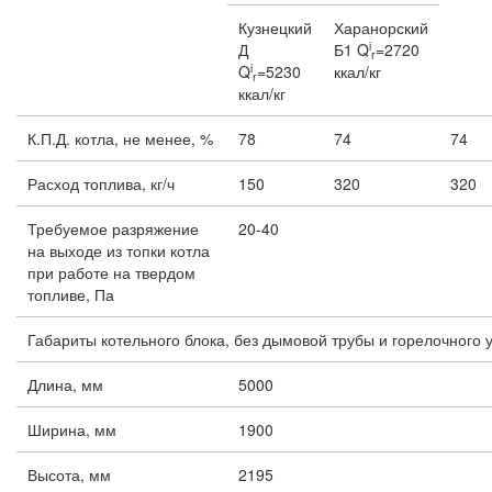
Кузнецкий
Харанорский
i
Д
Б1 Q
=2720
r
i
Q
=5230
ккал/кг
r
ккал/кг
К.П.Д. котла, не менее, %
78
74
74
Расход топлива, кг/ч
150
320
320
Требуемое разряжение
20-40
на выходе из топки котла
при работе на твердом
топливе, Па
Габариты котельного блока, без дымовой трубы и горелочного 
Длина, мм
5000
Ширина, мм
1900
Высота, мм
2195